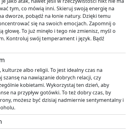
je jako atak, nawet jeśli w rzeczywistości nikt nie ma
mować tym, co mówią inni. Skieruj swoją energię na
na dworze, pobądź na łonie natury. Dzięki temu
koncentrować się na swoich emocjach. Zapomnij o
ą głowę. To już minęło i tego nie zmienisz, myśl o
om. Kontroluj swój temperament i język. Bądź
em
kulturze albo religii. To jest idealny czas na
j szansę na nawiązanie dobrych relacji, czy
zególnie kobietami. Wykorzystaj ten dzień, aby
nse na przypływ gotówki. To też dobry czas, by
rony, możesz być dzisiaj nadmiernie sentymentalny i
koholu.
m