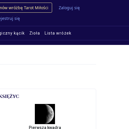
ów wróżbę Tarot Miłości
Zaloguj się
jestruj się
iczny kącik
Zioła
Lista wróżek
KSIĘŻYC
Pierwsza kwadra