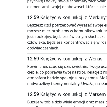
psychikę i odkryj swoje schematy zachowani
elementami swojej osobowości, które ci nie 
12:59
Księżyc w koniunkcji z Merkur
Będziesz dziś potrzebować wyrażać swoje em
możesz mieć problemy w komunikowaniu swoi
jest spokojny, będziesz świetnym słuchacze
człowieka. Będziesz koncentrować się w ro
doświadczeniach.
12:59
Księżyc w koniunkcji z Wenus
Powinieneś czuć się dziś świetnie. Twoje u
ciebie, co poprawia twój nastrój. Relacje 
atmosfera będzie spokojna, przyjemna. Możl
nadwrażliwy i sentymentalny. Uważaj na sło
12:59
Księżyc w koniunkcji z Marsem
Buzuje w tobie dziś wiele emocji oraz masz