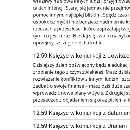
wrażliwy na słowa innych ludzi i przyjmować 
takich intencji. Staraj się jednak nie przej
pomoc innym, najlepiej bliskim. Spędź czas 
uspokoisz myśli i nie będziesz nadmiernie 
rzeczach z przeszłości, które zaprzątają twoj
tym, co jest teraz. Nie daj się swoim nawyk
uprzejmy, szczególnie dla kobiet.
12:59
Księżyc w koniunkcji z Jowisz
Dzisiejszy dzień poświęcony będzie edukacji, 
zrobienie tego z czym zwlekałeś. Masz dzisia
rozwiązanie konfliktów z innymi ludźmi, szc
zadbać o swoje finanse – masz dziś duże sza
wprowadzić nowe plany w życie. Z drugiej st
przesadzać z objadaniem się oraz piciem al
12:59
Księżyc w koniunkcji z Saturne
12:59
Księżyc w koniunkcji z Uranem