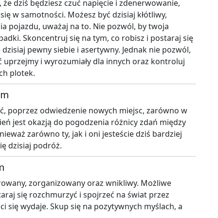
 że dziś będziesz czuć napięcie i zdenerwowanie,
 się w samotności. Możesz być dzisiaj kłótliwy,
a pojazdu, uważaj na to. Nie pozwól, by twoja
ki. Skoncentruj się na tym, co robisz i postaraj się
ę dzisiaj pewny siebie i asertywny. Jednak nie pozwól,
yć uprzejmy i wyrozumiały dla innych oraz kontroluj
ch plotek.
em
ść, poprzez odwiedzenie nowych miejsc, zarówno w
dzień jest okazją do pogodzenia różnicy zdań między
ieważ zarówno ty, jak i oni jesteście dziś bardziej
ię dzisiaj podróż.
m
rowany, zorganizowany oraz wnikliwy. Możliwe
araj się rozchmurzyć i spojrzeć na świat przez
k ci się wydaje. Skup się na pozytywnych myślach, a