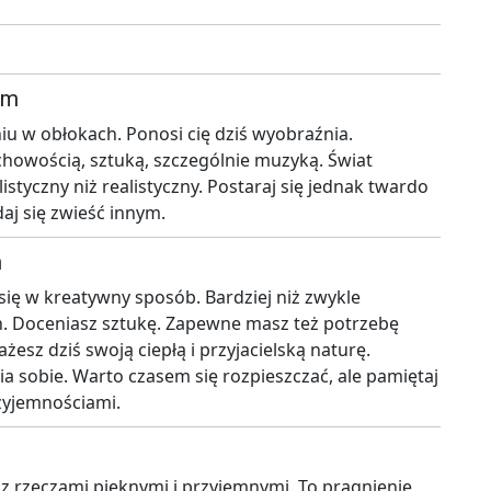
em
u w obłokach. Ponosi cię dziś wyobraźnia.
howością, sztuką, szczególnie muzyką. Świat
styczny niż realistyczny. Postaraj się jednak twardo
daj się zwieść innym.
m
 się w kreatywny sposób. Bardziej niż zwykle
. Doceniasz sztukę. Zapewne masz też potrzebę
żesz dziś swoją ciepłą i przyjacielską naturę.
 sobie. Warto czasem się rozpieszczać, ale pamiętaj
rzyjemnościami.
ia z rzeczami pięknymi i przyjemnymi. To pragnienie