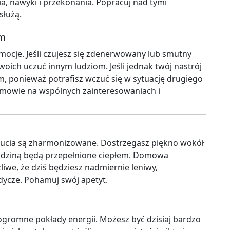
a, nawyki i przekonania. Popracuj nad tymi
służą.
ym
ocje. Jeśli czujesz się zdenerwowany lub smutny
ch uczuć innym ludziom. Jeśli jednak twój nastrój
m, ponieważ potrafisz wczuć się w sytuację drugiego
zmowie na wspólnych zainteresowaniach i
czucia są zharmonizowane. Dostrzegasz piękno wokół
z rodziną będą przepełnione ciepłem. Domowa
iwe, że dziś będziesz nadmiernie leniwy,
dycze. Pohamuj swój apetyt.
 ogromne pokłady energii. Możesz być dzisiaj bardzo