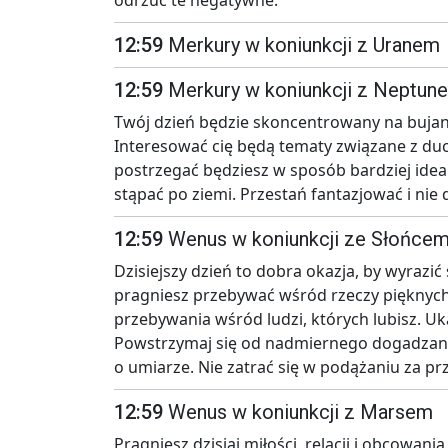
odrzuć te negatywne.
12:59
Merkury w koniunkcji z Uranem
12:59
Merkury w koniunkcji z Neptun
Twój dzień będzie skoncentrowany na bujani
Interesować cię będą tematy związane z duc
postrzegać będziesz w sposób bardziej ideali
stąpać po ziemi. Przestań fantazjować i nie 
12:59
Wenus w koniunkcji ze Słońce
Dzisiejszy dzień to dobra okazja, by wyrazić
pragniesz przebywać wśród rzeczy pięknych
przebywania wśród ludzi, których lubisz. Uka
Powstrzymaj się od nadmiernego dogadzania
o umiarze. Nie zatrać się w podążaniu za p
12:59
Wenus w koniunkcji z Marsem
Pragniesz dzisiaj miłości, relacji i obcowan