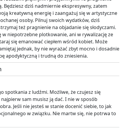
wną. Będziesz dziś nadmiernie ekspresywny, zatem
oją kreatywną energię i zaangażuj się w artystyczne
kochanej osoby. Pilnuj swoich wydatków, dziś
rzymaj też pragnienie na objadanie się słodyczami.
ę w niepotrzebne plotkowanie, ani w rywalizację ze
staraj się emanować ciepłem wśród kobiet. Może
Pamiętaj jednak, by nie wyrażać zbyt mocno i dosadnie
bę apodyktyczną i trudną do zniesienia.
m
o spotkania z ludźmi. Możliwe, że czujesz się
i, najpierw sam musisz ją dać. I nie w sposób
ra. Jeśli nie jesteś w stanie docenić siebie, to jak
cjonalnego w związku. Nie martw się, nie potrwa to