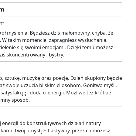
em
em
ół myślenia. Będziesz dziś małomówny, chyba, że
. W takim momencie, zapragniesz wysłuchania.
dzielenie się swoimi emocjami. Dzięki temu możesz
ziś skoncentrowany i bystry.
o, sztukę, muzykę oraz poezję. Dzień skupiony będzie
ź swoje uczucia bliskim ci osobom. Gonitwa myśli,
 satysfakcję i doda ci energii. Możliwe też krótkie
jemny sposób.
j energii do konstruktywnych działań natury
zkami. Twój umysł jest aktywny, przez co możesz