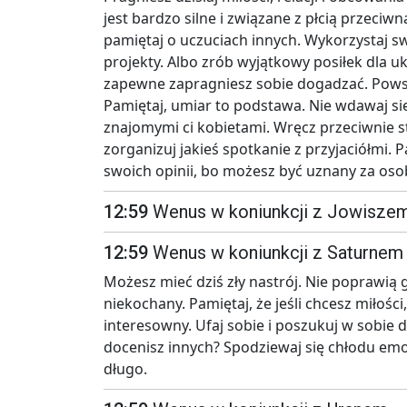
jest bardzo silne i związane z płcią przeci
pamiętaj o uczuciach innych. Wykorzystaj sw
projekty. Albo zrób wyjątkowy posiłek dla u
zapewne zapragniesz sobie dogadzać. Powst
Pamiętaj, umiar to podstawa. Nie wdawaj si
znajomymi ci kobietami. Wręcz przeciwnie 
zorganizuj jakieś spotkanie z przyjaciółmi. 
swoich opinii, bo możesz być uznany za oso
12:59
Wenus w koniunkcji z Jowisze
12:59
Wenus w koniunkcji z Saturnem
Możesz mieć dziś zły nastrój. Nie poprawią g
niekochany. Pamiętaj, że jeśli chcesz miłośc
interesowny. Ufaj sobie i poszukuj w sobie dob
docenisz innych? Spodziewaj się chłodu emo
długo.