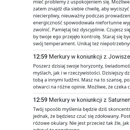
mieć problemy z uspokojeniem się. Możliwe,
zatem znajdź dla siebie chwilę, aby wyciszyć
niecierpliwy, nieuważny podczas prowadzeni
energiczność spowodowała niefortunne wypad
zwolnić. Pamiętaj też dyscyplinie. Czujesz si
by twoje ego przejęło kontrolę. Staraj się b
swój temperament. Unikaj też niepotrzebny
12:59
Merkury w koniunkcji z Jowisz
Poszerz dzisiaj swoje horyzonty, świadomo
myślach, jak i w rzeczywistości. Dzisiejszy 
tobą a innymi ludźmi. Masz na to szansę, pon
otwarci na różne opinie. Możliwe, że czeka c
12:59
Merkury w koniunkcji z Saturne
Twój sposób myślenia będzie dziś skoncent
jednak, że będziesz czuć się zdołowany. Post
różowe okulary. Nie jest przecież tak źle, ja