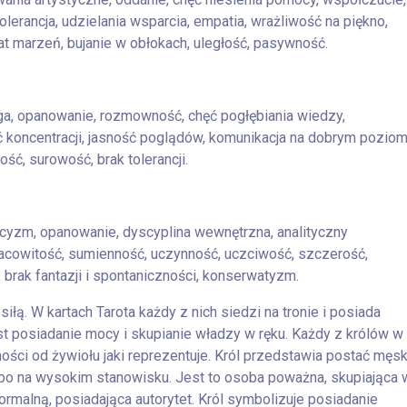
lerancja, udzielania wsparcia, empatia, wrażliwość na piękno,
at marzeń, bujanie w obłokach, uległość, pasywność.
aga, opanowanie, rozmowność, chęć pogłębiania wiedzy,
koncentracji, jasność poglądów, komunikacja na dobrym poziom
ść, surowość, brak tolerancji.
ycyzm, opanowanie, dyscyplina wewnętrzna, analityczny
racowitość, sumienność, uczynność, uczciwość, szczerość,
brak fantazji i spontaniczności, konserwatyzm.
iłą. W kartach Tarota każdy z nich siedzi na tronie i posiada
st posiadanie mocy i skupianie władzy w ręku. Każdy z królów w
eżności od żywiołu jaki reprezentuje. Król przedstawia postać męsk
bo na wysokim stanowisku. Jest to osoba poważna, skupiająca 
ormalną, posiadająca autorytet. Król symbolizuje posiadanie