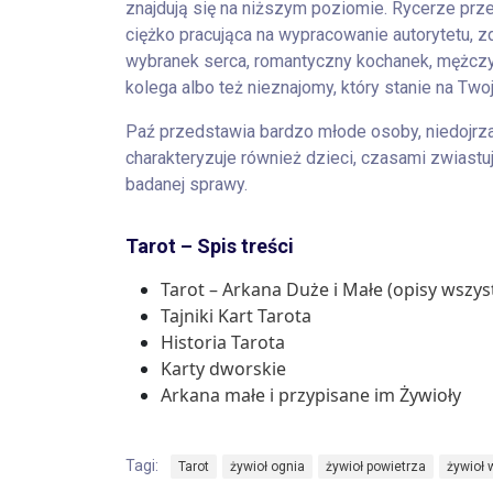
znajdują się na niższym poziomie. Rycerze prz
ciężko pracująca na wypracowanie autorytetu, zd
wybranek serca, romantyczny kochanek, mężczy
kolega albo też nieznajomy, który stanie na Two
Paź przedstawia bardzo młode osoby, niedojrza
charakteryzuje również dzieci, czasami zwiastu
badanej sprawy.
Tarot – Spis treści
Tarot – Arkana Duże i Małe (opisy wszyst
Tajniki Kart Tarota
Historia Tarota
Karty dworskie
Arkana małe i przypisane im Żywioły
Tagi:
Tarot
żywioł ognia
żywioł powietrza
żywioł 