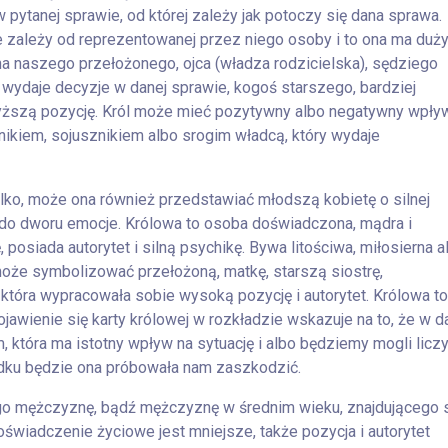
 pytanej sprawie, od której zależy jak potoczy się dana sprawa.
e zależy od reprezentowanej przez niego osoby i to ona ma duż
a naszego przełożonego, ojca (władza rodzicielska), sędziego
 wydaje decyzje w danej sprawie, kogoś starszego, bardziej
ższą pozycję. Król może mieć pozytywny albo negatywny wpły
ikiem, sojusznikiem albo srogim władcą, który wydaje
tylko, może ona również przedstawiać młodszą kobietę o silnej
do dworu emocje. Królowa to osoba doświadczona, mądra i
posiada autorytet i silną psychikę. Bywa litościwa, miłosierna a
oże symbolizować przełożoną, matkę, starszą siostrę,
 która wypracowała sobie wysoką pozycję i autorytet. Królowa to
jawienie się karty królowej w rozkładzie wskazuje na to, że w d
m, która ma istotny wpływ na sytuację i albo będziemy mogli licz
adku będzie ona próbowała nam zaszkodzić.
go mężczyznę, bądź mężczyznę w średnim wieku, znajdującego 
oświadczenie życiowe jest mniejsze, także pozycja i autorytet