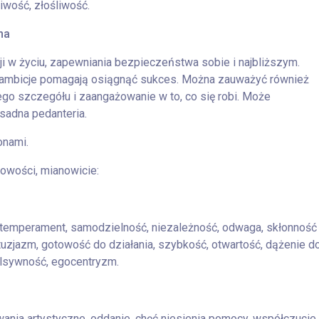
iwość, złośliwość.
na
ji w życiu, zapewniania bezpieczeństwa sobie i najbliższym.
e ambicje pomagają osiągnąć sukces. Można zauważyć również
go szczegółu i zaangażowanie w to, co się robi. Może
sadna pedanteria.
onami.
owości, mianowicie:
 temperament, samodzielność, niezależność, odwaga, skłonność
tuzjazm, gotowość do działania, szybkość, otwartość, dążenie d
ulsywność, egocentryzm.
łowania artystyczne, oddanie, chęć niesienia pomocy, współczucie,