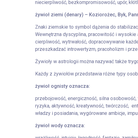
niecierpliwość, bezkompromisowość, upór, kłótl
żywioł ziemi (denary) – Koziorożec, Byk, Pan
Znaki ziemskie to symbol dążenia do stabilizac
Wewnętrzna dyscyplina, pracowitość i wysoki
cierpliwość, wytrwałość, dopracowywanie każde
przeszkadzać introwertyzm, pracoholizm i prze
Żywioły w astrologii można nazywać także tryg
Każdy z żywiołów przedstawia różne typy osob
żywioł ognisty oznacza:
przebojowość, energiczność, silna osobowość,
ryzyka, aktywność, kreatywność, twórczość, en
władzy i posiadania, wygórowane ambicje, imp
żywioł wody oznacza:
wrażliwość, intuicję, łagodność, fantazję, zami