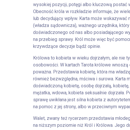
wysokiej pozycji, potęgi albo kluczową postać w
Obecność króla w rozkładzie informuje, że wiel
lub decydujący wpływ. Karta może wskazywać n
(władza sądownicza), ważnego urzędnika, który
doświadczonego od nas albo posiadającego wy
na przebieg sprawy. Król może więc być pomocn
krzywdzące decyzje bądź opinie.
Królowa to kobieta w wieku dojrzałym, ale nie 
osobowości. W kartach Tarota królowe wnoszą 
poważna. Przedstawia kobietę, która ma władzę, 
również bezwzględna, mściwa i surowa. Karta m
doświadczoną kobietę, osobę dojrzałą, kobietę,
mężatka, wdowa, kobieta seksualnie dojrzała. Po
sprawę uwikłana jest silna kobieta z autorytete
na pomoc z jej strony, albo w przeciwnym wyp
Walet, zwany też rycerzem przedstawia młode
na niższym poziomie niż Król i Królowa. Jego d