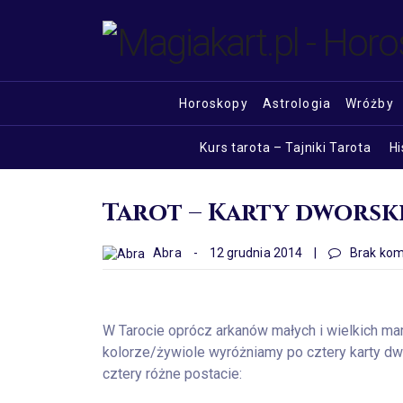
Horoskopy
Astrologia
Wróżby
Kurs tarota – Tajniki Tarota
Hi
Tarot – Karty dworsk
Abra
-
12 grudnia 2014
|
Brak kom
W Tarocie oprócz arkanów małych i wielkich ma
kolorze/żywiole wyróżniamy po cztery karty dwo
cztery różne postacie: