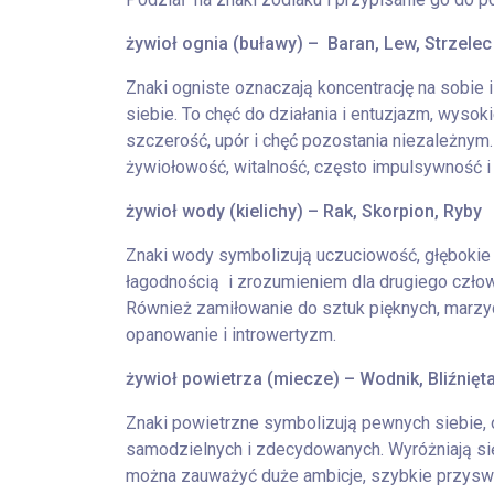
żywioł ognia (buławy) – Baran, Lew, Strzelec
Znaki ogniste oznaczają koncentrację na sobie i
siebie. To chęć do działania i entuzjazm, wyso
szczerość, upór i chęć pozostania niezależnym
żywiołowość, witalność, często impulsywność i
żywioł wody (kielichy) – Rak, Skorpion, Ryby
Znaki wody symbolizują uczuciowość, głębokie 
łagodnością i zrozumieniem dla drugiego człow
Również zamiłowanie do sztuk pięknych, marz
opanowanie i introwertyzm.
żywioł powietrza (miecze) – Wodnik, Bliźnięt
Znaki powietrzne symbolizują pewnych siebie, o
samodzielnych i zdecydowanych. Wyróżniają się
można zauważyć duże ambicje, szybkie przyswaj