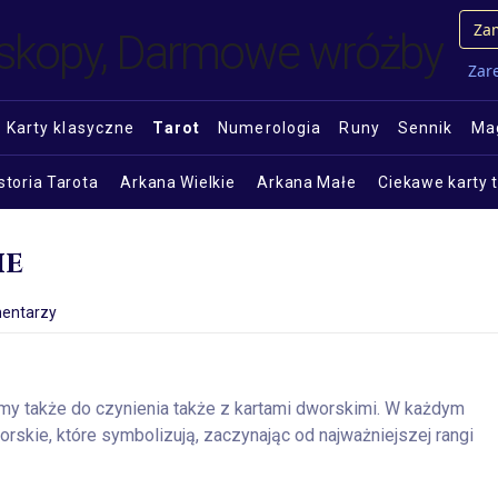
Zam
Zare
Karty klasyczne
Tarot
Numerologia
Runy
Sennik
Mag
storia Tarota
Arkana Wielkie
Arkana Małe
Ciekawe karty 
ie
entarzy
my także do czynienia także z kartami dworskimi. W każdym
rskie, które symbolizują, zaczynając od najważniejszej rangi