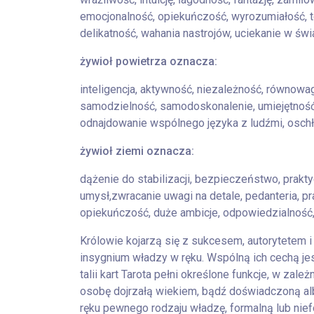
emocjonalność, opiekuńczość, wyrozumiałość, to
delikatność, wahania nastrojów, uciekanie w świ
żywioł powietrza oznacza:
inteligencja, aktywność, niezależność, równow
samodzielność, samodoskonalenie, umiejętność 
odnajdowanie wspólnego języka z ludźmi, oschło
żywioł ziemi oznacza:
dążenie do stabilizacji, bezpieczeństwo, prakt
umysł,zwracanie uwagi na detale, pedanteria, p
opiekuńczość, duże ambicje, odpowiedzialność, 
Królowie kojarzą się z sukcesem, autorytetem i s
insygnium władzy w ręku. Wspólną ich cechą je
talii kart Tarota pełni określone funkcje, w zal
osobę dojrzałą wiekiem, bądź doświadczoną al
ręku pewnego rodzaju władzę, formalną lub nief