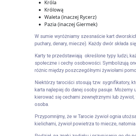
Króla
Królową
Waleta
(inaczej Rycerz)
Pazia
(inaczej Giermek)
W sumie wyróżniamy szesnaście kart dworskich.
puchary, denary, miecze). Każdy dwór składa się 
Karty te przedstawiają określone typy ludzi, ka
społeczne i cechy osobowości. Symbolizują one
różnic między poszczególnymi żywiołami pomoż
Niektórzy tarociści stosują tzw. sygnifikatory,
karta najlepiej do danej osoby pasuje. Możemy
kierować się cechami zewnętrznymi lub żywioł, 
osoba.
Przypomnijmy, że w Tarocie żywioł ognia utożsa
kielichami, żywioł powietrza to miecze, natomi
Podział na znaki zodiaku i przypisanie go do 