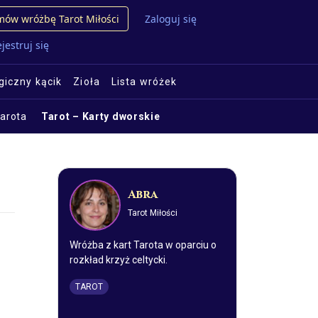
ów wróżbę Tarot Miłości
Zaloguj się
jestruj się
iczny kącik
Zioła
Lista wróżek
tarota
Tarot – Karty dworskie
Abra
Tarot Miłości
Wróżba z kart Tarota w oparciu o
rozkład krzyż celtycki.
TAROT