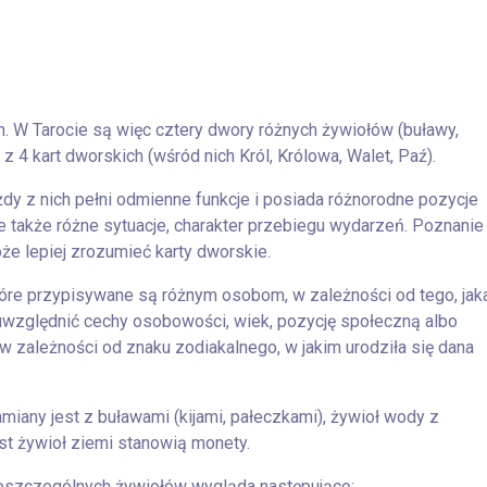
 W Tarocie są więc cztery dwory różnych żywiołów (buławy,
z 4 kart dworskich (wśród nich Król, Królowa, Walet, Paź).
żdy z nich pełni odmienne funkcje i posiada różnorodne pozycje
 także różne sytuacje, charakter przebiegu wydarzeń. Poznanie
e lepiej zrozumieć karty dworskie.
 które przypisywane są różnym osobom, w zależności od tego, jak
 uwzględnić cechy osobowości, wiek, pozycję społeczną albo
w zależności od znaku zodiakalnego, w jakim urodziła się dana
miany jest z buławami (kijami, pałeczkami), żywioł wody z
ast żywioł ziemi stanowią monety.
poszczególnych żywiołów wygląda następująco: