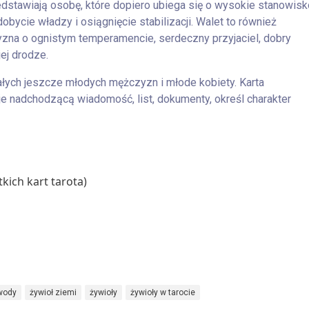
edstawiają osobę, które dopiero ubiega się o wysokie stanowisk
obycie władzy i osiągnięcie stabilizacji. Walet to również
zna o ognistym temperamencie, serdeczny przyjaciel, dobry
jej drodze.
łych jeszcze młodych mężczyzn i młode kobiety. Karta
je nadchodzącą wiadomość, list, dokumenty, określ charakter
kich kart tarota)
wody
żywioł ziemi
żywioły
żywioły w tarocie