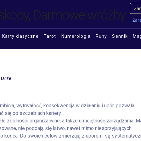
Zam
Zare
Karty klasyczne
Tarot
Numerologia
Runy
Sennik
Mag
tarze
bicja, wytrwałość, konsekwencja w działaniu i upór, pozwala
 się po szczeblach kariery.
łe zdolności organizacyjne, a także umiejętność zarządzania. M
owane, nie poddają się łatwo, nawet mimo niesprzyjających
ego końca. Do swoich celów zmierzają z uporem, są systematyc