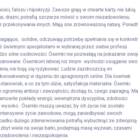
ści, fałszu i hipokryzji. Zawsze grają w otwarte karty, nie lubią
uje, drażni, potrafią szczerze mówić o swoim niezadowoleniu.
ar przekonywania innych. Mają one zrównoważoną naturę. Ponad
gające, solidne, odczuwają potrzebę spełniania się w konkretn
ać świetnymi specjalistami w wybranej przez siebie profesji.
rdzo silne osobowości. Ósemki nie pozwalają na pokazanie swoj
 opanowane. Ósemkom łatwiej niż innym wychodzi osiąganie swo
nia, nie boją się ryzykować. Ludzie zazdroszczą im
 i konsekwencji w dążeniu do upragnionych celów. Dla ósemek
stanowisk, a co za tym idzie, satysfakcja materialna. Ósemki
ch ogromnej ambicji i zawziętości, dostają to, czego zapragną. Ma
samowite pokłady energii, wewnętrzna dyscyplina, zdolności
 wysoko. Ósemki muszą uważać, by ich życie nie zostało
 intensywne życie zawodowe, mogą zaniedbywać swoich
zypadku dużego zdenerwowania potrafią wybuchnąć ze zdwojoną
ne zbyt wiele na swoje barki, podejmują masę wyzwań, czasami
iezadowolenia i niezaspokojenia.