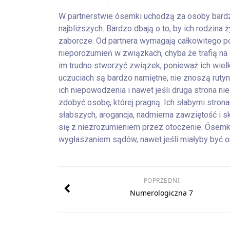
W partnerstwie ósemki uchodzą za osoby bardz
najbliższych. Bardzo dbają o to, by ich rodzin
zaborcze. Od partnera wymagają całkowitego p
nieporozumień w związkach, chyba że trafią na
im trudno stworzyć związek, ponieważ ich wielk
uczuciach są bardzo namiętne, nie znoszą ruty
ich niepowodzenia i nawet jeśli druga strona ni
zdobyć osobę, której pragną. Ich słabymi stron
słabszych, arogancja, nadmierna zawziętość i 
się z niezrozumieniem przez otoczenie. Ósemk
wygłaszaniem sądów, nawet jeśli miałyby być o
POPRZEDNI
Numerologiczna 7