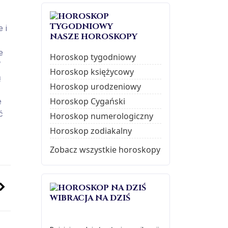
 i
NASZE HOROSKOPY
e
Horoskop tygodniowy
W
Horoskop księżycowy
ą
Horoskop urodzeniowy
Horoskop Cygański
e
ć
Horoskop numerologiczny
Horoskop zodiakalny
Zobacz wszystkie horoskopy
WIBRACJA NA DZIŚ