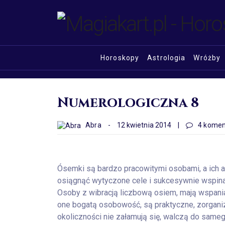
Horoskopy
Astrologia
Wróżby
Numerologiczna 8
Abra
-
12 kwietnia 2014
|
4 komen
Ósemki są bardzo pracowitymi osobami, a ich am
osiągnąć wytyczone cele i sukcesywnie wspinać
Osoby z wibracją liczbową osiem, mają wspania
one bogatą osobowość, są praktyczne, zorganiz
okoliczności nie załamują się, walczą do sam