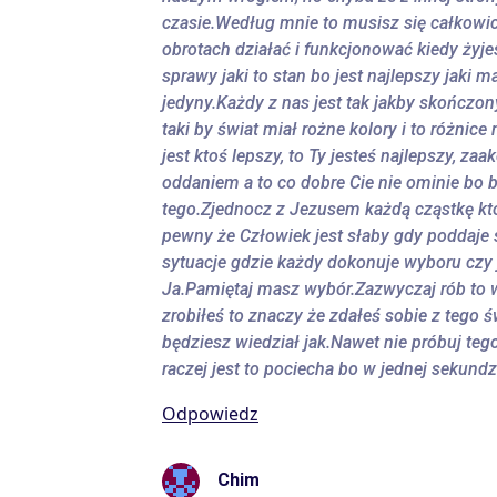
czasie.Według mnie to musisz się całkowi
obrotach działać i funkcjonować kiedy żyje
sprawy jaki to stan bo jest najlepszy jaki m
jedyny.Każdy z nas jest tak jakby skończon
taki by świat miał rożne kolory i to różni
jest ktoś lepszy, to Ty jesteś najlepszy, zaa
oddaniem a to co dobre Cie nie ominie bo b
tego.Zjednocz z Jezusem każdą cząstkę któ
pewny że Człowiek jest słaby gdy poddaje s
sytuacje gdzie każdy dokonuje wyboru czy j
Ja.Pamiętaj masz wybór.Zazwyczaj rób to wt
zrobiłeś to znaczy że zdałeś sobie z tego
będziesz wiedział jak.Nawet nie próbuj tego
raczej jest to pociecha bo w jednej sekund
Odpowiedz
Chim