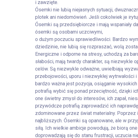
i zawzięte.
Ósemki nie lubią niejasnych sytuacji, dwuznaczno
plotek ani niedomówień. Jeśli cokolwiek je iryt
Ósemki są przedsiębiorcze i mają wspaniały d
ósemki są osobami uczciwymi,
o dużym poczuciu sprawiedliwości. Bardzo wyma
dziedzinie, nie lubią się rozpraszać, wolą zost
Energiczne i odporne na stresy, uchodzą za ba
słabości, mają twardy charakter, są niezwykle
celów. Są niezwykle odważne, uwielbiają wyzwa
przebojowości, uporu i niezwykłej wytrwałości
bardzo ważna jest pozycja, osiąganie wysokich 
potrafią wybić się ponad przeciętność, dzięki i
one świetny zmysł do interesów, ich zapał, nie
przywódcze potrafią zaprowadzić ich naprawdę
zdominowane przez świat materialny. Poprzez
najbliższych. Ósemki są opanowane, ale w pr
siłą. Ich wielkie ambicje powodują, że biorą o
doprowadzają się do stanu frustracji, uczucia n