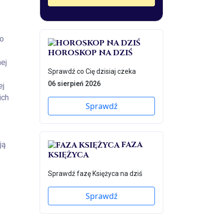
to
HOROSKOP NA DZIŚ
ej
Sprawdź co Cię dzisiaj czeka
06 sierpień 2026
ej
ich
Sprawdź
FAZA
ją
KSIĘŻYCA
Sprawdź fazę Księżyca na dziś
Sprawdź