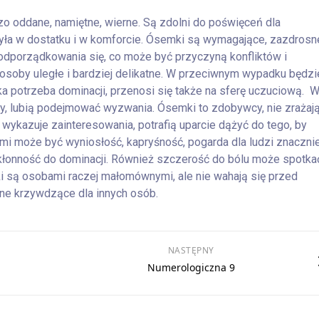
o oddane, namiętne, wierne. Są zdolni do poświęceń dla
a żyła w dostatku i w komforcie. Ósemki są wymagające, zazdrosne
odporządkowania się, co może być przyczyną konfliktów i
 osoby uległe i bardziej delikatne. W przeciwnym wypadku będzi
a potrzeba dominacji, przenosi się także na sferę uczuciową. 
ny, lubią podejmować wyzwania. Ósemki to zdobywcy, nie zrażaj
e wykazuje zainteresowania, potrafią uparcie dążyć do tego, by
ami może być wyniosłość, kapryśność, pogarda dla ludzi znaczni
skłonność do dominacji. Również szczerość do bólu może spotka
i są osobami raczej małomównymi, ale nie wahają się przed
ne krzywdzące dla innych osób.
NASTĘPNY
Numerologiczna 9