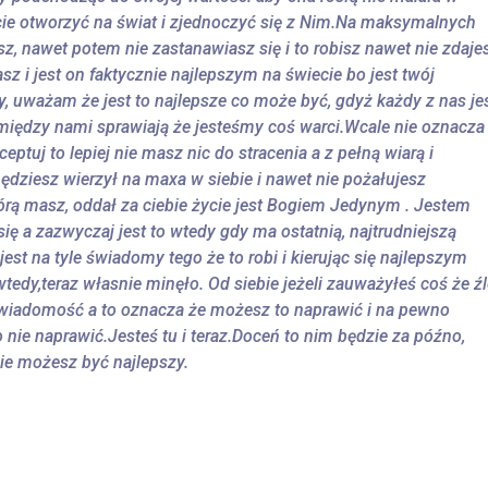
cie otworzyć na świat i zjednoczyć się z Nim.Na maksymalnych
sz, nawet potem nie zastanawiasz się i to robisz nawet nie zdaje
asz i jest on faktycznie najlepszym na świecie bo jest twój
y, uważam że jest to najlepsze co może być, gdyż każdy z nas je
ce między nami sprawiają że jesteśmy coś warci.Wcale nie oznacza
kceptuj to lepiej nie masz nic do stracenia a z pełną wiarą i
ędziesz wierzył na maxa w siebie i nawet nie pożałujesz
rą masz, oddał za ciebie życie jest Bogiem Jedynym . Jestem
ię a zazwyczaj jest to wtedy gdy ma ostatnią, najtrudniejszą
est na tyle świadomy tego że to robi i kierując się najlepszym
edy,teraz własnie minęło. Od siebie jeżeli zauważyłeś coś że źl
 świadomość a to oznacza że możesz to naprawić i na pewno
 nie naprawić.Jesteś tu i teraz.Doceń to nim będzie za późno,
zie możesz być najlepszy.