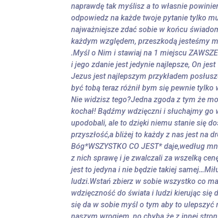
naprawdę tak myślisz a to własnie powini
odpowiedz na każde twoje pytanie tylko m
najważniejsze zdać sobie w końcu świado
każdym względem, przeszkodą jesteśmy my 
.Myśl o Nim i stawiaj na 1 miejscu ZAWSZE
i jego zdanie jest jedynie najlepsze, On je
Jezus jest najlepszym przykładem posłusze
być tobą teraz różnił bym się pewnie tylko
Nie widzisz tego?Jedna zgoda z tym że mo
kochał! Bądźmy wdzięczni i słuchajmy go 
upodobali, ale to dzięki niemu stanie się
przyszłość,a bliżej to każdy z nas jest na
Bóg*WSZYSTKO CO JEST* daje,według mnie j
z nich sprawę i je zwalczali za wszelką cen
jest to jedyna i nie będzie takiej samej…M
ludzi.Wstań zbierz w sobie wszystko co ma
wdzięczność do świata i ludzi kierując się 
się da w sobie myśl o tym aby to ulepszyć
naszym wrogiem, no chyba że z innej stron