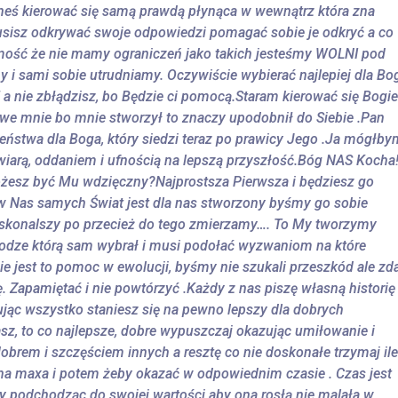
eneś kierować się samą prawdą płynąca w wewnątrz która zna
usisz odkrywać swoje odpowiedzi pomagać sobie je odkryć a co
mość że nie mamy ograniczeń jako takich jesteśmy WOLNI pod
i sami sobie utrudniamy. Oczywiście wybierać najlepiej dla Bo
 a nie zbłądzisz, bo Będzie ci pomocą.Staram kierować się Bogi
st we mnie bo mnie stworzył to znaczy upodobnił do Siebie .Pan
ństwa dla Boga, który siedzi teraz po prawicy Jego .Ja mógłby
 wiarą, oddaniem i ufnością na lepszą przyszłość.Bóg NAS Kocha!
żesz być Mu wdzięczny?Najprostsza Pierwsza i będziesz go
w Nas samych Świat jest dla nas stworzony byśmy go sobie
 doskonalszy po przecież do tego zmierzamy…. To My tworzymy
 drodze którą sam wybrał i musi podołać wyzwaniom na które
est to pomoc w ewolucji, byśmy nie szukali przeszkód ale zda
ę. Zapamiętać i nie powtórzyć .Każdy z nas piszę własną historię 
iłując wszystko staniesz się na pewno lepszy dla dobrych
sz, to co najlepsze, dobre wypuszczaj okazując umiłowanie i
dobrem i szczęściem innych a resztę co nie doskonałe trzymaj ile
 na maxa i potem żeby okazać w odpowiednim czasie . Czas jest
y podchodząc do swojej wartości aby ona rosłą nie malała w