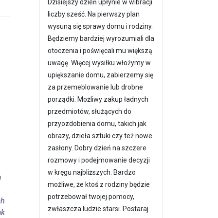
Dzisiejszy dzień upłynie w wibracji
liczby sześć. Na pierwszy plan
wysuną się sprawy domu i rodziny.
Będziemy bardziej wyrozumiali dla
otoczenia i poświęcali mu większą
uwagę. Więcej wysiłku włożymy w
upiększanie domu, zabierzemy się
za przemeblowanie lub drobne
porządki. Możliwy zakup ładnych
przedmiotów, służących do
przyozdobienia domu, takich jak
obrazy, dzieła sztuki czy też nowe
zasłony. Dobry dzień na szczere
rozmowy i podejmowanie decyzji
w kręgu najbliższych. Bardzo
m
możliwe, że ktoś z rodziny będzie
potrzebował twojej pomocy,
ch
zwłaszcza ludzie starsi. Postaraj
ak