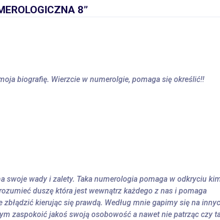
MEROLOGICZNA 8”
moja biografię. Wierzcie w numerolgie, pomaga się określić!!
ma swoje wady i zalety. Taka numerologia pomaga w odkryciu ki
zrozumieć duszę która jest wewnątrz każdego z nas i pomaga
e zbłądzić kierując się prawdą. Według mnie gapimy się na inny
mym zaspokoić jakoś swoją osobowość a nawet nie patrząc czy t