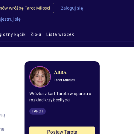
ów wróżbę Tarot Miłości
Zaloguj się
jestruj się
iczny kącik
Zioła
Lista wróżek
Abra
Tarot Miłości
Wróżba z kart Tarota w oparciu o
rozkład krzyż celtycki.
TAROT
ają
zne
Postaw Tarota