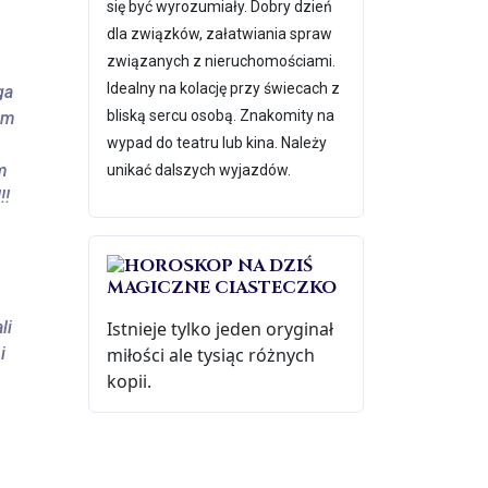
się być wyrozumiały. Dobry dzień
dla związków, załatwiania spraw
związanych z nieruchomościami.
Idealny na kolację przy świecach z
ga
bliską sercu osobą. Znakomity na
em
wypad do teatru lub kina. Należy
m
unikać dalszych wyjazdów.
!!
MAGICZNE CIASTECZKO
li
Istnieje tylko jeden oryginał
i
miłości ale tysiąc różnych
kopii.