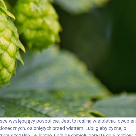
ce występujący pospolicie. Jest to roślina wieloletnia, dwupien
słonecznych, osłoniętych przed wiatrem. Lubi gleby żyzne, o
zepuszczalne i wilgotne. Łodyga chmielu dorasta do 6 metrów, 