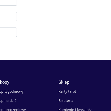
kopy
Sklep
op tygodniowy
Karty tarot
op na dziś
Biżuteria
op urodzeniowy
Kamienie i kryształy