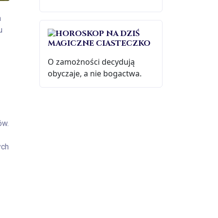
a
u
MAGICZNE CIASTECZKO
O zamożności decydują
obyczaje, a nie bogactwa.
ów.
ych