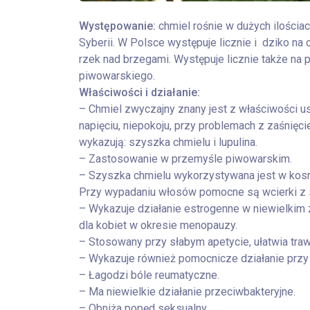
Występowanie:
chmiel rośnie w dużych ilościac
Syberii. W Polsce występuje licznie i dziko na 
rzek nad brzegami. Występuje licznie także na p
piwowarskiego.
Właściwości i działanie:
– Chmiel zwyczajny znany jest z właściwości u
napięciu, niepokoju, przy problemach z zaśnięc
wykazują: szyszka chmielu i lupulina.
– Zastosowanie w przemyśle piwowarskim.
– Szyszka chmielu wykorzystywana jest w kos
Przy wypadaniu włosów pomocne są wcierki z s
– Wykazuje działanie estrogenne w niewielkim 
dla kobiet w okresie menopauzy.
– Stosowany przy słabym apetycie, ułatwia traw
– Wykazuje również pomocnicze działanie przy
– Łagodzi bóle reumatyczne.
– Ma niewielkie działanie przeciwbakteryjne.
– Obniża popęd seksualny.