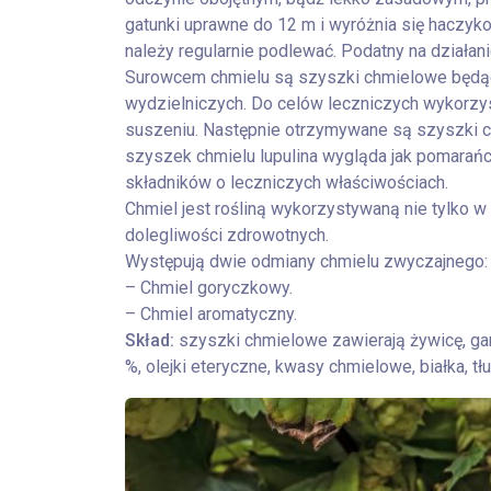
gatunki uprawne do 12 m i wyróżnia się haczyk
należy regularnie podlewać. Podatny na dział
Surowcem chmielu są szyszki chmielowe będące
wydzielniczych. Do celów leczniczych wykorzys
suszeniu. Następnie otrzymywane są szyszki c
szyszek chmielu lupulina wygląda jak pomarańc
składników o leczniczych właściwościach.
Chmiel jest rośliną wykorzystywaną nie tylko w 
dolegliwości zdrowotnych.
Występują dwie odmiany chmielu zwyczajnego:
– Chmiel goryczkowy.
– Chmiel aromatyczny.
Skład:
szyszki chmielowe zawierają żywicę, garb
%, olejki eteryczne, kwasy chmielowe, białka, tł