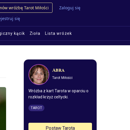
ów wróżbę Tarot Miłości
Zaloguj się
jestruj się
iczny kącik
Zioła
Lista wróżek
Abra
Tarot Miłości
Wróżba z kart Tarota w oparciu o
rozkład krzyż celtycki.
TAROT
Postaw Tarota