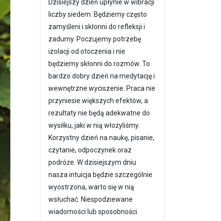
Dzisiejszy dzień upłynie w wibracji
liczby siedem. Będziemy często
zamyśleni i skłonni do refleksji i
zadumy. Poczujemy potrzebę
izolacji od otoczenia i nie
będziemy skłonni do rozmów. To
bardzo dobry dzień na medytację i
wewnętrzne wyciszenie. Praca nie
przyniesie większych efektów, a
rezultaty nie będą adekwatne do
wysiłku, jaki w nią włożyliśmy.
Korzystny dzień na naukę, pisanie,
czytanie, odpoczynek oraz
podróże. W dzisiejszym dniu
nasza intuicja będzie szczególnie
wyostrzona, warto się w nią
wsłuchać. Niespodziewane
wiadomości lub sposobności.