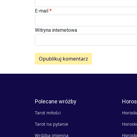
E-mail
*
Witryna internetowa
Opublikuj komentarz
Polecane wróżby
Horos
Tarot miłości
Horosk
Tarot na pytanie
Horosk
Wróżba imienna
Horosk