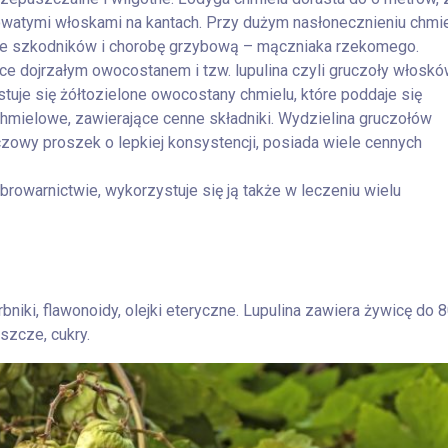
owatymi włoskami na kantach. Przy dużym nasłonecznieniu chmi
anie szkodników i chorobę grzybową – mączniaka rzekomego.
 dojrzałym owocostanem i tzw. lupulina czyli gruczoły włosk
tuje się żółtozielone owocostany chmielu, które poddaje się
hmielowe, zawierające cenne składniki. Wydzielina gruczołów
zowy proszek o lepkiej konsystencji, posiada wiele cennych
browarnictwie, wykorzystuje się ją także w leczeniu wielu
niki, flawonoidy, olejki eteryczne. Lupulina zawiera żywicę do 
uszcze, cukry.