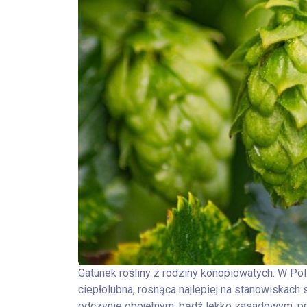
Gatunek rośliny z rodziny konopiowatych. W Pols
ciepłolubna, rosnąca najlepiej na stanowiskach 
odczynie obojętnym, bądź lekko zasadowym, pr