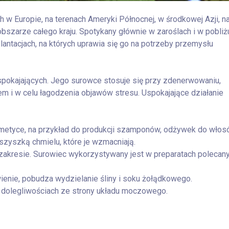
h w Europie, na terenach Ameryki Północnej, w środkowej Azji, n
obszarze całego kraju. Spotykany głównie w zaroślach i w pobliż
lantacjach, na których uprawia się go na potrzeby przemysłu
spokajających. Jego surowce stosuje się przy zdenerwowaniu,
iem i w celu łagodzenia objawów stresu. Uspokajające działanie
metyce, na przykład do produkcji szamponów, odżywek do włos
zyszką chmielu, które je wzmacniają.
zakresie. Surowiec wykorzystywany jest w preparatach polecan
ienie, pobudza wydzielanie śliny i soku żołądkowego.
 dolegliwościach ze strony układu moczowego.