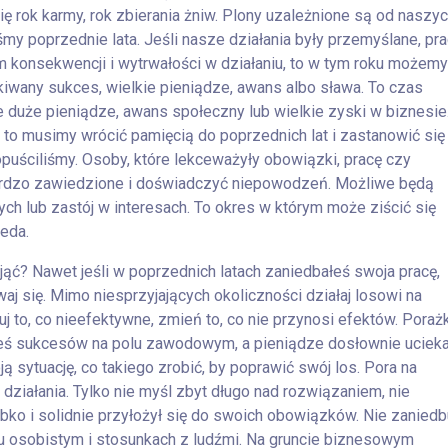
ię rok karmy, rok zbierania żniw. Plony uzależnione są od naszy
śmy poprzednie lata. Jeśli nasze działania były przemyślane, pr
am konsekwencji i wytrwałości w działaniu, to w tym roku możemy
iwany sukces, wielkie pieniądze, awans albo sława. To czas
 duże pieniądze, awans społeczny lub wielkie zyski w biznesie
e, to musimy wrócić pamięcią do poprzednich lat i zastanowić się
opuściliśmy. Osoby, które lekceważyły obowiązki, pracę czy
ardzo zawiedzione i doświadczyć niepowodzeń. Możliwe będą
ch lub zastój w interesach. To okres w którym może ziścić się
ieda.
ąć? Nawet jeśli w poprzednich latach zaniedbałeś swoja pracę,
j się. Mimo niesprzyjających okoliczności działaj losowi na
j to, co nieefektywne, zmień to, co nie przynosi efektów. Poraż
iłeś sukcesów na polu zawodowym, a pieniądze dosłownie ucieka
ą sytuację, co takiego zrobić, by poprawić swój los. Pora na
działania. Tylko nie myśl zbyt długo nad rozwiązaniem, nie
ybko i solidnie przyłożył się do swoich obowiązków. Nie zaniedb
ju osobistym i stosunkach z ludźmi. Na gruncie biznesowym