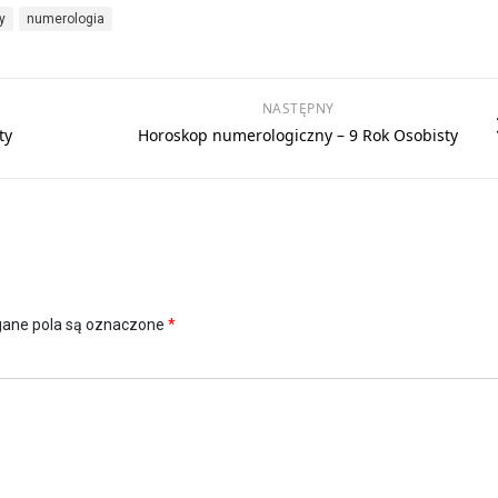
y
numerologia
NASTĘPNY
ty
Horoskop numerologiczny – 9 Rok Osobisty
ne pola są oznaczone
*