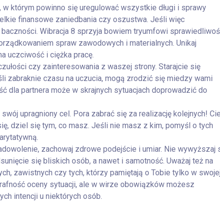
, w którym powinno się uregulować wszystkie długi i sprawy
lkie finansowe zaniedbania czy oszustwa. Jeśli więc
 baczności. Wibracja 8 sprzyja bowiem tryumfowi sprawiedliwoś
ę porządkowaniem spraw zawodowych i materialnych. Unikaj
a uczciwość i ciężka pracę.
zułości czy zainteresowania z waszej strony. Starajcie się
li zabraknie czasu na uczucia, mogą zrodzić się miedzy wami
ść dla partnera może w skrajnych sytuacjach doprowadzić do
swój upragniony cel. Pora zabrać się za realizację kolejnych! Ci
ię, dziel się tym, co masz. Jeśli nie masz z kim, pomyśl o tych
arytatywną.
dowolenie, zachowaj zdrowe podejście i umiar. Nie wywyższaj s
sunięcie się bliskich osób, a nawet i samotność. Uważaj też na
ych, zawistnych czy tych, którzy pamiętają o Tobie tylko w swoje
 trafność oceny sytuacji, ale w wirze obowiązków możesz
ch intencji u niektórych osób.