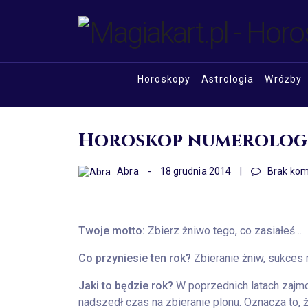
Horoskopy
Astrologia
Wróżby
Horoskop numerologic
Abra
-
18 grudnia 2014
|
Brak kom
Twoje motto:
Zbierz żniwo tego, co zasiałeś…
Co przyniesie ten rok?
Zbieranie żniw, sukces 
Jaki to będzie rok?
W poprzednich latach zajmo
nadszedł czas na zbieranie plonu. Oznacza to, ż