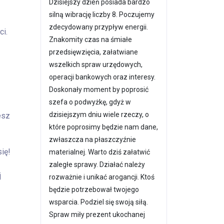
Dzisiejszy dzień posiada bardzo
silną wibrację liczby 8. Poczujemy
zdecydowany przypływ energii.
ci.
Znakomity czas na śmiałe
przedsięwzięcia, załatwiane
wszelkich spraw urzędowych,
operacji bankowych oraz interesy.
Doskonały moment by poprosić
szefa o podwyżkę, gdyż w
dzisiejszym dniu wiele rzeczy, o
esz
które poprosimy będzie nam dane,
zwłaszcza na płaszczyźnie
ię!
materialnej. Warto dziś załatwić
zaległe sprawy. Działać należy
j
rozważnie i unikać arogancji. Ktoś
będzie potrzebował twojego
wsparcia. Podziel się swoją siłą.
Spraw miły prezent ukochanej