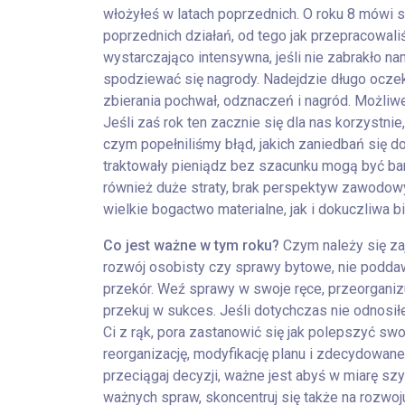
włożyłeś w latach poprzednich. O roku 8 mówi s
poprzednich działań, od tego jak przepracowali
wystarczająco intensywna, jeśli nie zabrakło n
spodziewać się nagrody. Nadejdzie długo oczek
zbierania pochwał, odznaczeń i nagród. Możliwe
Jeśli zaś rok ten zacznie się dla nas korzystni
czym popełniliśmy błąd, jakich zaniedbań się d
traktowały pieniądz bez szacunku mogą być b
również duże straty, brak perspektyw zawodowy
wielkie bogactwo materialne, jak i dokuczliwa b
Co jest ważne w tym roku?
Czym należy się zaj
rozwój osobisty czy sprawy bytowe, nie poddawa
przekór. Weź sprawy w swoje ręce, przeorganizu
przekuj w sukces. Jeśli dotychczas nie odnos
Ci z rąk, pora zastanowić się jak polepszyć swoj
reorganizację, modyfikację planu i zdecydowane 
przeciągaj decyzji, ważne jest abyś w miarę sz
ważnych spraw, skoncentruj się także na rozwo