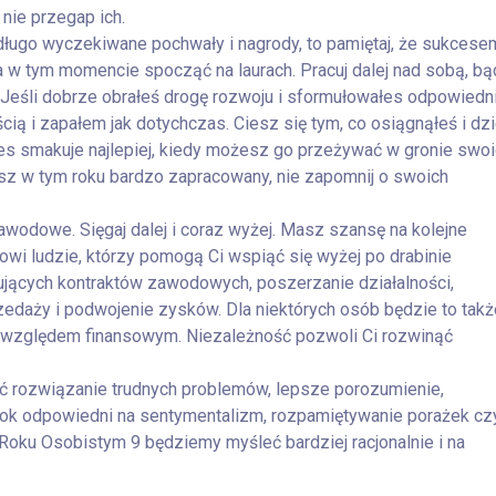
nie przegap ich.
z długo wyczekiwane pochwały i nagrody, to pamiętaj, że sukcese
na w tym momencie spocząć na laurach. Pracuj dalej nad sobą, bą
 Jeśli dobrze obrałeś drogę rozwoju i sformułowałes odpowiedn
ścią i zapałem jak dotychczas. Ciesz się tym, co osiągnąłeś i dzi
 smakuje najlepiej, kiedy możesz go przeżywać w gronie swoi
iesz w tym roku bardzo zapracowany, nie zapomnij o swoich
wodowe. Sięgaj dalej i coraz wyżej. Masz szansę na kolejne
wi ludzie, którzy pomogą Ci wspiąć się wyżej po drabinie
jących kontraktów zawodowych, poszerzanie działalności,
edaży i podwojenie zysków. Dla niektórych osób będzie to takż
d względem finansowym. Niezależność pozwoli Ci rozwinąć
ść rozwiązanie trudnych problemów, lepsze porozumienie,
o rok odpowiedni na sentymentalizm, rozpamiętywanie porażek cz
W Roku Osobistym 9 będziemy myśleć bardziej racjonalnie i na