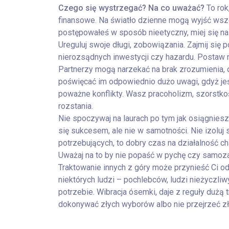
Czego się wystrzegać? Na co uważać?
To rok
finansowe. Na światło dzienne mogą wyjść wsze
postępowałeś w sposób nieetyczny, miej się na
Ureguluj swoje długi, zobowiązania. Zajmij si
nierozsądnych inwestycji czy hazardu. Postaw n
Partnerzy mogą narzekać na brak zrozumienia, c
poświęcać im odpowiednio dużo uwagi, gdyż jeś
poważne konflikty. Wasz pracoholizm, szorstko
rozstania.
Nie spoczywaj na laurach po tym jak osiągniesz 
się sukcesem, ale nie w samotności. Nie izoluj s
potrzebujących, to dobry czas na działalność ch
Uważaj na to by nie popaść w pychę czy samoza
Traktowanie innych z góry może przynieść Ci od
niektórych ludzi – pochlebców, ludzi nieżyczliw
potrzebie. Wibracja ósemki, daje z reguły dużą
dokonywać złych wyborów albo nie przejrzeć zły