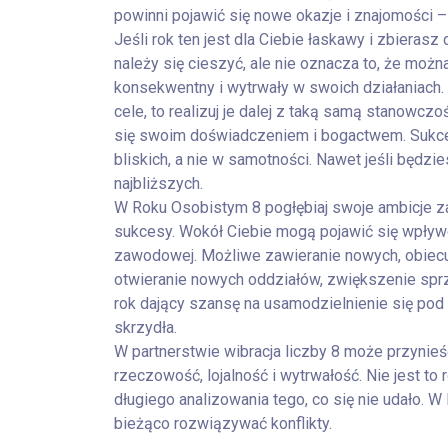
powinni pojawić się nowe okazje i znajomości – 
Jeśli rok ten jest dla Ciebie łaskawy i zbieras
należy się cieszyć, ale nie oznacza to, że moż
konsekwentny i wytrwały w swoich działaniach.
cele, to realizuj je dalej z taką samą stanowczo
się swoim doświadczeniem i bogactwem. Sukces
bliskich, a nie w samotności. Nawet jeśli będz
najbliższych.
W Roku Osobistym 8 pogłębiaj swoje ambicje za
sukcesy. Wokół Ciebie mogą pojawić się wpływo
zawodowej. Możliwe zawieranie nowych, obiecu
otwieranie nowych oddziałów, zwiększenie sprz
rok dający szansę na usamodzielnienie się po
skrzydła.
W partnerstwie wibracja liczby 8 może przynie
rzeczowość, lojalność i wytrwałość. Nie jest t
długiego analizowania tego, co się nie udało. 
bieżąco rozwiązywać konflikty.