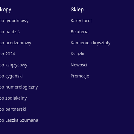
kopy
Sklep
op tygodniowy
Karty tarot
op na dziś
Biżuteria
op urodzeniowy
Kamienie i kryształy
op 2024
Książki
op księżycowy
Nowości
op cygański
Promocje
op numerologiczny
op zodiakalny
op partnerski
op Leszka Szumana