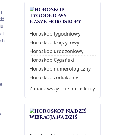
m
dź
NASZE HOROSKOPY
ie
Horoskop tygodniowy
el
ch
Horoskop księżycowy
Horoskop urodzeniowy
Horoskop Cygański
Horoskop numerologiczny
Horoskop zodiakalny
e
Zobacz wszystkie horoskopy
y
WIBRACJA NA DZIŚ