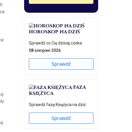
ch
aca
HOROSKOP NA DZIŚ
.
 w
Sprawdź co Cię dzisiaj czeka
08 sierpień 2026
Sprawdź
FAZA
KSIĘŻYCA
kę
ły
Sprawdź fazę Księżyca na dziś
Sprawdź
uj