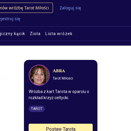
ów wróżbę Tarot Miłości
Zaloguj się
jestruj się
iczny kącik
Zioła
Lista wróżek
Abra
Tarot Miłości
Wróżba z kart Tarota w oparciu o
rozkład krzyż celtycki.
TAROT
Postaw Tarota