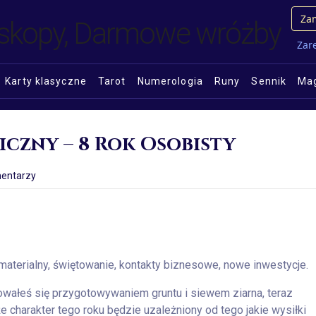
Zam
Zare
Karty klasyczne
Tarot
Numerologia
Runy
Sennik
Mag
zny – 8 Rok Osobisty
entarzy
materialny, świętowanie, kontakty biznesowe, nowe inwestycje.
wałeś się przygotowywaniem gruntu i siewem ziarna, teraz
e charakter tego roku będzie uzależniony od tego jakie wysiłki